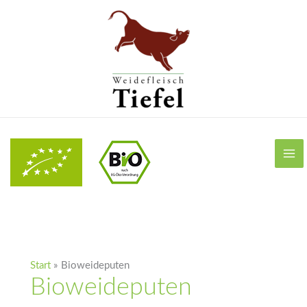
Zum
Inhalt
springen
Start
Bioweideputen
Bioweideputen